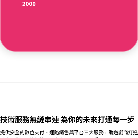
2000
技術服務無縫串連 為你的未來打通每一步
提供安全的數位支付、通路銷售與平台三大服務，助遊戲商打造