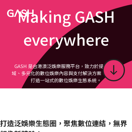
Making GASH
everywhere
GASH 是台港澳泛娛樂服務平台，致力於提供跨區
south
域、多元化的數位娛樂內容與支付解決方案，
為用戶
打造一站式的數位娛樂生態系統。
打造泛娛樂生態圈，聚焦數位連結
，
無界