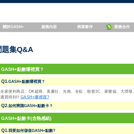
關於GASH+
服務內容
商業夥伴
業務合作
問題集Q&A
● GASH+點數哪裡買？
Q1.
GASH+點數哪裡買？
全家便利商店、OK超商、美廉社、光南、全虹、順發3C、家樂福、大潤
通買得到!!
GASH+哪裡買?
Q2.
如何辨識GASH+點數卡？
● GASH+點數卡(含熱感紙)
Q1.
我要如何儲值GASH+點數?