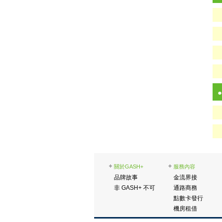
關於GASH+
服務內容
品牌故事
金流界接
非 GASH+ 不可
通路商務
點數卡發行
機房租借