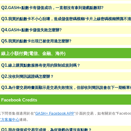
Q2.
GASH+點數卡有儲值成功，一直都沒有拿到遊戲點數耶?
Q3.
我買的點數卡不小心刮壞，造成儲值密碼模糊/卡片上線密碼模糊辨識不清
Q4.
GASH+點數卡儲值失敗怎麼辦?
Q5.
我買的點數卡出現已被使用過怎麼辦?
● 線上小額付費(電信、金融、海外)
Q1.
線上購買點數服務有使用的限制或規則嗎？
Q2.
沒收到簡訊認證碼怎麼辦？
Q3.
為什麼交易時畫面顯示是交易失敗情況，但卻收到簡訊說會在下一期帳單
 Facebook Credits
以下問答集僅適用於在"
GASH+ Facebook APP
"介面的交易，如有關於在"Faceb
官方客服中心
連絡。
Q1.
我在儲值或交易完成後，為何遊戲內還沒有點數？